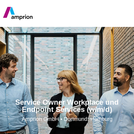
Service Owner Workplace und
Endpoint Services (w/m/d)
Amprion GmbH • Dortmund, Hamburg