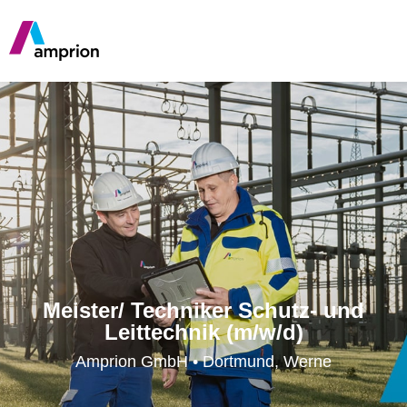
Meister/ Techniker Schutz- und
Leittechnik (m/w/d)
Amprion GmbH • Dortmund, Werne