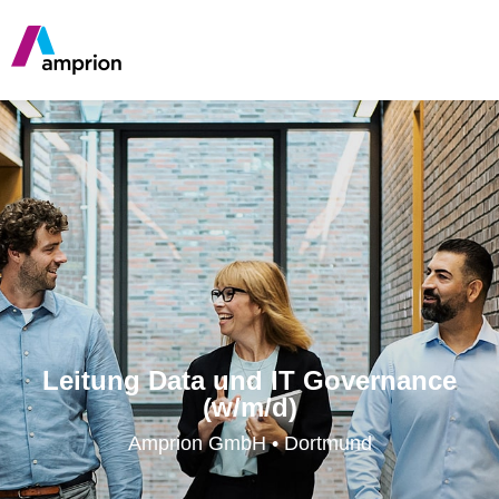
Leitung Data und IT Governance
(w/m/d)
Amprion GmbH • Dortmund