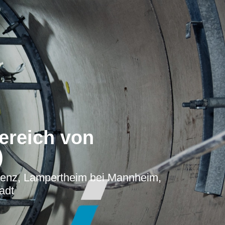
ereich von
)
oblenz, Lampertheim bei Mannheim,
adt