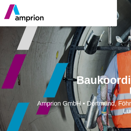
Baukoordi
Amprion GmbH • Dortmund, Föhren 
Lu