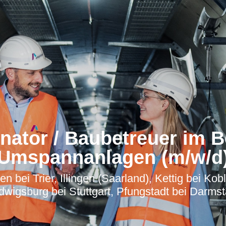
nator / Baubetreuer im B
Umspannanlagen (m/w/d
bei Trier, Illingen (Saarland), Kettig bei K
dwigsburg bei Stuttgart, Pfungstadt bei Darmst